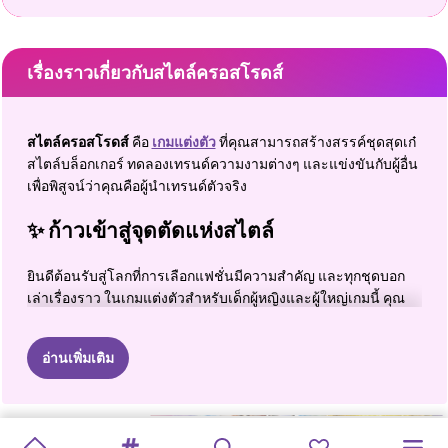
เรื่องราวเกี่ยวกับสไตล์ครอสโรดส์
สไตล์ครอสโรดส์
คือ
เกมแต่งตัว
ที่คุณสามารถสร้างสรรค์ชุดสุดเก๋
สไตล์บล็อกเกอร์ ทดลองเทรนด์ความงามต่างๆ และแข่งขันกับผู้อื่น
เพื่อพิสูจน์ว่าคุณคือผู้นำเทรนด์ตัวจริง
✨ ก้าวเข้าสู่จุดตัดแห่งสไตล์
ยินดีต้อนรับสู่โลกที่การเลือกแฟชั่นมีความสำคัญ และทุกชุดบอก
เล่าเรื่องราว ในเกมแต่งตัวสำหรับเด็กผู้หญิงและผู้ใหญ่เกมนี้ คุณ
สามารถผสมผสานเสื้อผ้า ทรงผม และการแต่งหน้าเพื่อสร้างชุดที่
สวยงามราวกับบล็อกเกอร์ ไม่ว่าคุณจะชื่นชอบสไตล์มินิมอลชิค
อ่านเพิ่มเติม
สไตล์สตรีทที่โดดเด่น หรือสไตล์อินฟลูเอนเซอร์สุดหรู Style
Crossroads ก็มอบอิสระในการแสดงออกถึงตัวตนของคุณได้อย่าง
ไร้ขีดจำกัด จากประสบการณ์ของฉันเอง ความสนุกที่แท้จริงเริ่มต้น
RUNWAY
เมื่อคุณเริ่มทดลอง บางครั้งการผสมผสานที่ไม่คาดคิดที่สุดกลับ
เลดี้
ลูมิแยร์
FASHION
กลายเป็น
แต่งตัวให้
แต่งตัวสาวส
ชุดเดรส
แฟชั่นวีค
สัปดาห์แฟชั่น
เจ้าหญิงฮิปปี้