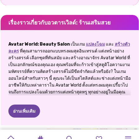
เรื่องราวเกี่ยวกับอวตารเวิลด์: ร้านเสริมสวย
Avatar World: Beauty Salon
เป็นเกม
แปลงโฉม
และ
สร้างตัว
ละคร
ที่คุณสามารถออกแบบทรงผมสุดอินเทรนด์ แต่งหน้าอย่าง
สร้างสรรค์ เลือกชุดที่ทันสมัย และสร้างอาณาจักร Avatar World ที่
เป็นเอกลักษณ์ของคุณเอง คุณพร้อมที่จะก้าวเข้าสู่สตูดิโอความงาม
มหัศจรรย์ที่ความคิดสร้างสรรค์ไม่มีขีดจำกัดแล้วหรือยัง? ในเกม
ออนไลน์สำหรับสาวๆ นี้ คุณจะได้เป็นสไตลิสต์และช่างแต่งหน้ามือ
อาชีพให้กับเหล่าดาราใน Avatar World ตั้งแต่ทรงผมสุดเปรี้ยวไป
จนถึงการแปลงโฉมด้วยการแต่งหน้าสุดหรู ทุกอย่างอยู่ในมือคุณ
ฉันรู้สึกพึงพอใจอย่างมากที่ได้ผสมสีผมสุดแหวกแนวกับชุดสุดเก๋
และได้เห็นตัวละครแต่ละตัวกลายเป็นไอคอนแฟชั่น
อ่านเพิ่มเติม
💇‍♀️ บริการทำผม – สไตล์ไร้ขีดจำกัด
ในเกมนี้ คุณสามารถทดลองทรงผมสมัยใหม่โดยใช้เครื่องมือระดับ
AVATAR
ทรงผมสุดฮา
MANGA
โลกของ
อวตารเวิลด์:
คู่รักอนิเมะ:
ผู้สร้างอวา
ร้านเสริมสวย
ทรงผมของ
ผู้สร้างอวตาร