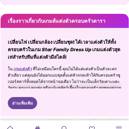
เรื่องราวเกี่ยวกับเกมส์แต่งตัวครอบครัวดารา
เปลี่ยนไฟ เปลี่ยนกล้อง เปลี่ยนชุด! ได้เวลาแต่งตัวให้ทั้ง
ครอบครัวในเกม
Star Family Dress Up
เกมแต่งตัวสุด
เท่สำหรับทีมที่แต่งตัวมีสไตล์!
ใน
เกมแต่งตัว
ที่ไม่เหมือนใครนี้ คุณไม่ได้แค่แต่งตัวเป็นตัวละคร
ตัวเดียว แต่คุณยังได้ออกแบบชุดตั้งแต่หัวจรดเท้าให้กับครอบครัวซู
เปอร์สตาร์ทั้งหมดได้จากหน้าจอเดียว ไม่ว่าจะเป็นเด็กวัยเตาะแตะ
วัยรุ่น คุณแม่ คุณพ่อ หรือแม้แต่สัตว์เลี้ยงในครอบครัว ทุกชุดอยู่ภาย
ใต้การควบคุมของคุณ ไม่ว่าคุณจะเตรียมพวกเขาให้พร้อมสำหรับ
งานพรมแดง ห้องนั่งเล่นในปราสาทอันแสนสบาย หรือปิกนิกใน
อ่านเพิ่มเติม
สวนสาธารณะที่มีแดดจ้า
เกมแต่งตัวครอบครัว Star Family
มีตัว
เลือกมากมายให้คุณเลือกเพื่อสร้างช่วงเวลาที่สวยงามราวกับ
ภาพถ่าย
RUNWAY
2024
E-GIRLS
SUPER
แต่งตัวให้
แต่งตัวสาวส
วันพุธ
ไลท์
ดาวซูเปอร์
อินสตาแกรม
การเริ่มต้น