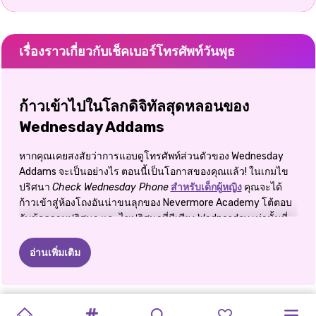
เรื่องราวเกี่ยวกับเช็คเบอร์โทรศัพท์วันพุธ
ก้าวเข้าไปในโลกดิจิทัลสุดหลอนของ
Wednesday Addams
หากคุณเคยสงสัยว่าการแอบดูโทรศัพท์ส่วนตัวของ Wednesday
Addams จะเป็นอย่างไร ตอนนี้เป็นโอกาสของคุณแล้ว! ในเกมไข
ปริศนา
Check Wednesday Phone
สำหรับเด็กผู้หญิง
คุณจะได้
ก้าวเข้าสู่ห้องโถงอันน่าขนลุกของ Nevermore Academy โต้ตอบ
กับข้อความปริศนา และไขปริศนาที่มีเพียง Wednesday เท่านั้นที่
เข้าใจได้ นี่ไม่ใช่เพียงเกม แต่เป็นการผจญภัยสุดระทึกแบบอินเทอร์
แอคทีฟ อัดแน่นไปด้วยความลับ ปริศนา และอารมณ์ขันแบบ
อ่านเพิ่มเติม
Addams Family ตั้งแต่การอ่านอีเมลสุดหลอนไปจนถึงการตั้งวอลล์
เปเปอร์สุดหลอน ทุกการคลิกจะพาคุณดำดิ่งสู่โลกอันมืดมิดและ
แสนชาญฉลาดของ Wednesday สำรวจห้องพักของเธอ สืบสวน
DOP
:
การจัดเรียง
ตู้เย็น
เกมแต่งตัว
ชิ้นเค้ก
งานแต่งงาน
ปริศนาจิ๊ก
ราชินีแห่งไพ่
ปริศนาฤดู
วันพุธ
มัธยมปลาย
วันพุธ
ไลท์
วัตถุประหลาด และค้นพบเบาะแสที่ซ่อนอยู่ แต่จงระวัง ไม่มีอะไรใน