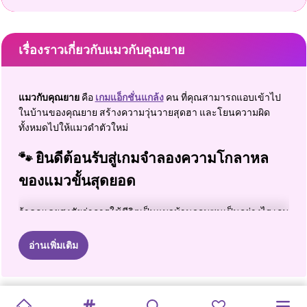
เรื่องราวเกี่ยวกับแมวกับคุณยาย
แมวกับคุณยาย
คือ
เกมแอ็กชั่นแกล้ง
คน ที่คุณสามารถแอบเข้าไป
ในบ้านของคุณยาย สร้างความวุ่นวายสุดฮา และโยนความผิด
ทั้งหมดไปให้แมวดำตัวใหม่
🐾 ยินดีต้อนรับสู่เกมจำลองความโกลาหล
ของแมวขั้นสุดยอด
ถ้าคุณเคยสงสัยว่าการใช้ชีวิตเป็นแมวบ้านจอมซนเป็นอย่างไร เกม
นี้จะมอบความวุ่นวายสุดฮาให้คุณอย่างแน่นอน ใน
เกมสัตว์เลี้ยง
นี้
คุณจะได้เล่นเป็นแมวสีส้มแสนฉลาด ที่ชีวิตอันสงบสุขของมันถูก
อ่านเพิ่มเติม
คุกคามโดยแมวตัวโปรดตัวใหม่ของยาย: แมวสีดำลึกลับ ภารกิจ
ของคุณคืออะไร? เอาชนะคู่แข่ง ปกป้องอาณาเขตของคุณ และ
รักษาตำแหน่งแมวตัวโปรดของยายไว้ด้วยการทำให้ยายรับผิดชอบ
ASMR
มหาเศรษฐี
ร้านน้ำชาของ
สัตว์อิตาลี:
มาระบายสี
เกมจำลอง
เกมส์แต่งตัวยู
ซูเปอร์สตาร์
ปริศนายูนิ
คิตตี้เบเกอรี่
การผจญภัย
บอสสวนสัตว์
ทุกอย่าง ตั้งแต่นาทีแรกที่เล่น ฉันก็หัวเราะไม่หยุดขณะที่ทำกระถาง