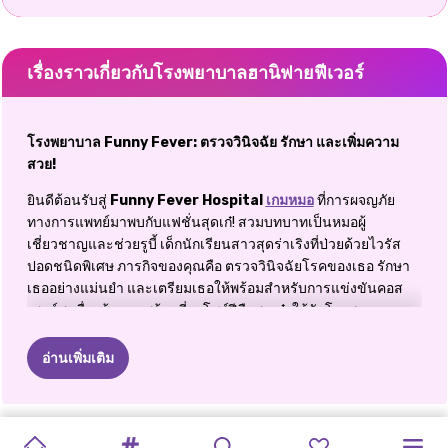
เรื่องราวเกี่ยวกับโรงพยาบาลฮานิฟายฟีเวอร์
โรงพยาบาล Funny Fever: ตรวจวินิจฉัย รักษา และเพิ่มความ
สวย!
ยินดีต้อนรับสู่
Funny Fever Hospital
เกมหมอ
ที่การผจญภัย
ทางการแพทย์มาพบกับแฟชั่นสุดเก๋! สวมบทบาทเป็นหมอผู้
เชี่ยวชาญและช่วยรูบี้ เด็กนักเรียนสาวสุดร่าเริงที่ป่วยด้วยไวรัส
ปอดชนิดพิเศษ ภารกิจของคุณคือ ตรวจวินิจฉัยโรคของเธอ รักษา
เธออย่างแม่นยำ และเตรียมเธอให้พร้อมสำหรับการแข่งขันคอส
เพลย์สุดตื่นเต้น คุณพร้อมที่จะโชว์ฝีมือสุดเจ๋งให้กับโรงพยาบาล
และโลกแฟชั่นหรือยัง มาเริ่มกันเลย!
อ่านเพิ่มเติม
ความสนุกสนานทางการแพทย์ผสานกับกระแสแฟชั่น
ใน
Funny Fever Hospital
คุณจะได้เล่นเป็นทั้งหมอและกูรูด้าน
แฟชั่นในแพ็คเกจสุดน่ารัก Ruby ต้องการความช่วยเหลือจากคุณ
ASMR
BACK
2
ชุดเลานจ์สุด
นักบัลเล่ต์สเก็
สุนทรียศาสตร์
ฝึกฝนกับฉัน
อวตารแต่ง
สต
แปลงโฉม
ห้องฉุกเฉิน
การผจญภัย
ฤดูกาลคอส