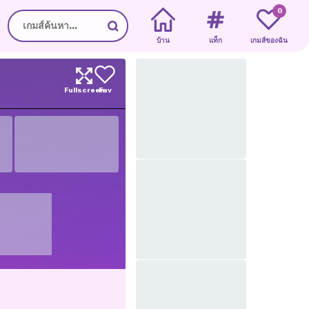
0
บ้าน
แท็ก
เกมส์ของฉัน