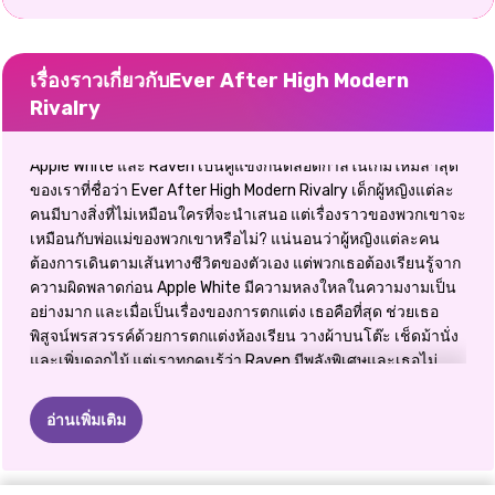
เรื่องราวเกี่ยวกับEver After High Modern
Rivalry
Apple White และ Raven เป็นคู่แข่งกันตลอดกาลในเกมใหม่ล่าสุด
ของเราที่ชื่อว่า Ever After High Modern Rivalry เด็กผู้หญิงแต่ละ
คนมีบางสิ่งที่ไม่เหมือนใครที่จะนำเสนอ แต่เรื่องราวของพวกเขาจะ
เหมือนกับพ่อแม่ของพวกเขาหรือไม่? แน่นอนว่าผู้หญิงแต่ละคน
ต้องการเดินตามเส้นทางชีวิตของตัวเอง แต่พวกเธอต้องเรียนรู้จาก
ความผิดพลาดก่อน Apple White มีความหลงใหลในความงามเป็น
อย่างมาก และเมื่อเป็นเรื่องของการตกแต่ง เธอคือที่สุด ช่วยเธอ
พิสูจน์พรสวรรค์ด้วยการตกแต่งห้องเรียน วางผ้าบนโต๊ะ เช็ดม้านั่ง
และเพิ่มดอกไม้ แต่เราทุกคนรู้ว่า Raven มีพลังพิเศษและเธอไม่
สามารถหลบหนีคาถาชั่วร้ายของเธอได้ จากนั้นสาว ๆ แต่ละคนจะ
ต้องใส่บุคลิกของตัวเองลงในรูปลักษณ์ของเธอ คนไหนที่สามารถ
อ่านเพิ่มเติม
สร้างชุดวิทยาลัยที่ยอดเยี่ยมได้? ค้นหาว่าเจ้าหญิงองค์ใดกำลังจะ
พิสูจน์ตัวเองด้วยการเล่นเกม Ever After High Modern Rivalry สุด
พิเศษของเรา!