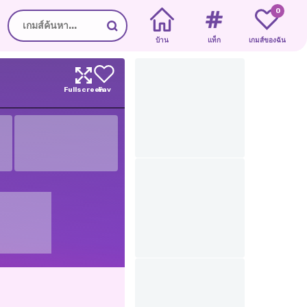
0
บ้าน
แท็ก
เกมส์ของฉัน