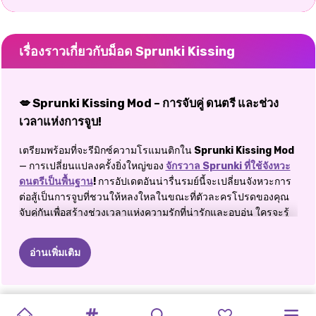
เรื่องราวเกี่ยวกับม็อด Sprunki Kissing
💋 Sprunki Kissing Mod – การจับคู่ ดนตรี และช่วง
เวลาแห่งการจูบ!
เตรียมพร้อมที่จะรีมิกซ์ความโรแมนติกใน
Sprunki Kissing Mod
— การเปลี่ยนแปลงครั้งยิ่งใหญ่ของ
จักรวาล Sprunki ที่ใช้จังหวะ
ดนตรีเป็นพื้นฐาน
!
การอัปเดตอันน่ารื่นรมย์นี้จะเปลี่ยนจังหวะการ
ต่อสู้เป็นการจูบที่ชวนให้หลงใหลในขณะที่ตัวละครโปรดของคุณ
จับคู่กันเพื่อสร้างช่วงเวลาแห่งความรักที่น่ารักและอบอุ่น ใครจะรู้
ว่าดนตรีและความรักคือคู่หูที่ลงตัวที่สุด ไม่ว่าคุณจะเป็นแฟนตัวยง
ของ Sprunki หรือเพียงแค่ชื่นชอบความโรแมนติกในแอนิเมชั่น
อ่านเพิ่มเติม
หวานๆ Mod ที่สร้างสรรค์จินตนาการนี้จะเพิ่มชั้นของการเล่าเรื่อง
ที่น่าดึงดูดให้กับการเล่นเกมดั้งเดิม มันน่ารัก มันฉลาด และใช่แล้ว
มันน่าจูบสุดๆ
เกมส์แต่ง
สปรันกี้
โอซี
ร้านเสริมสวย
ลดราคา
การออกแบบ
การแปลงโฉม
เปิดเผยตัวตน
สาว
ๆ
ไปที่
เต่าทอง