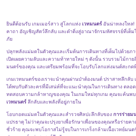
ยินดีต้อนรับ เกมเมอร์สาว สู่โลกแห่ง
เวทมนตร์
อันน่าหลงใหล! 
คาถา อัญเชิญสัตว์ลึกลับ และดำดิ่งสู่อาณาจักรมหัศจรรย์ที่
ภัย
ปลุกพลังแม่มดในตัวคุณและเริ่มต้นการเดินทางที่เต็มไปด้วยภาร
เปิดเผยความลับและความท้าทายใหม่ ๆ ดังนั้น รวบรวมไม้กายสิท
มนตร์ของคุณ และเตรียมพร้อมที่จะโอบรับโลกแห่งมนต์สะกดที
เกมเวทมนตร์ของเราจะนำคุณผ่านป่าต้องมนต์ ปราสาทลึกลับ
ได้พบกับตัวละครที่มีเสน่ห์ที่จะแนะนำคุณในการเดินทาง ตลอดจน
ทดสอบความกล้าหาญของคุณ ในเกมใหม่ทุกเกม คุณจะค้นพบเพิ่
เวทมนตร์
ลึกลับและพลังที่อยู่ภายใน
โอบกอดแม่มดในตัวคุณและสำรวจศิลปะลึกลับของ
การร่ายมน
แปรธาตุ ไม่ว่าคุณจะปรุงยาเพื่อรักษาเพื่อนของคุณหรือร่ายค
ชั่วร้าย คุณจะพบโอกาสไม่รู้จบในการเกร็งกล้ามเนื้อเวทย์มน