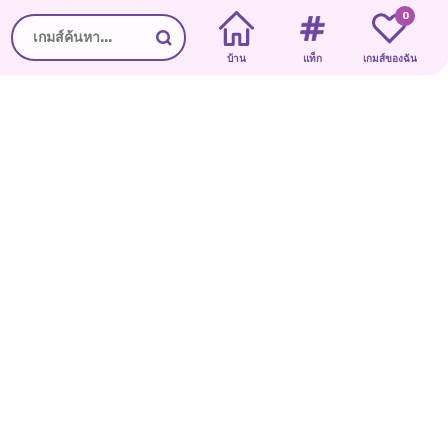
0
บ้าน
แท็ก
เกมส์ของฉัน