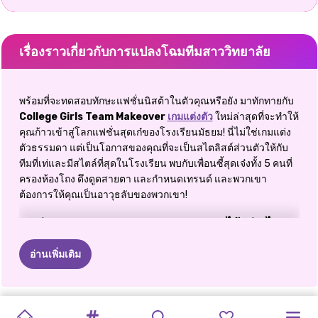
เรื่องราวเกี่ยวกับการแปลงโฉมทีมสาววิทยาลัย
พร้อมที่จะทดสอบทักษะแฟชั่นนิสต้าในตัวคุณหรือยัง มาทักทายกับ
College Girls Team Makeover
เกมแต่งตัว
ใหม่ล่าสุดที่จะทำให้
คุณก้าวเข้าสู่โลกแฟชั่นสุดเก๋ของโรงเรียนมัธยม! นี่ไม่ใช่เกมแต่ง
ตัวธรรมดา แต่เป็นโอกาสของคุณที่จะเป็นสไตลิสต์ส่วนตัวให้กับ
ทีมที่เท่และมีสไตล์ที่สุดในโรงเรียน พบกับเพื่อนซี้สุดเจ๋งทั้ง 5 คนที่
ครองห้องโถง ดึงดูดสายตา และกำหนดเทรนด์ และพวกเขา
ต้องการให้คุณเป็นอาวุธลับของพวกเขา!
จะเล่น College Girls Team Makeover ได้อย่างไร?
พบกับทีมในฝัน: สาวที่ฮอตที่สุดในโรงเรียน
อ่านเพิ่มเติม
เกม College Girl Team Makeover เป็นเรื่องเกี่ยวกับกลุ่มนักเรียน
มัธยมปลายสุดโต่ง - เพื่อนซี้ 5 คนที่ไม่สามารถแยกจากกันได้ซึ่ง
BACK
TO
DOTTED
MEAN
กลับสู่
มัธยมปลาย
สุนทรียศาสตร์
ELLIE
VS
และ
วายร้าย
โรงเรียนพ่อ
การประกวด
คู่มือแฟชั่นฤดู
เจ้าหญิงกลับ
เป็นราชินีแห่งสไตล์ในมหาวิทยาลัย พวกเธอมีรูปลักษณ์ ทัศนคติ