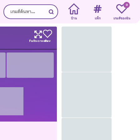
0
บ้าน
แท็ก
เกมส์ของฉัน