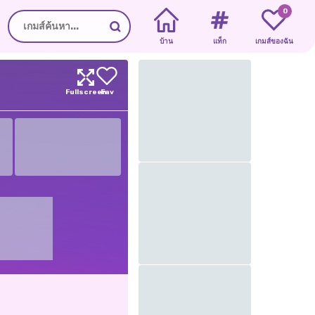
0
บ้าน
แท็ก
เกมส์ของฉัน