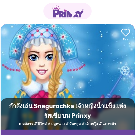
กำลังเล่น Snegurochka เจ้าหญิงน้ำแข็งแห่ง
รัสเซีย บน Prinxy
เกมส์สาว
ปีใหม่
ฤดูหนาว
วันหยุด
เจ้าหญิง
แต่งหน้า