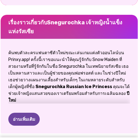
เรื่องราวเกี่ยวกับSnegurochka เจ้าหญิงน้ำแข็ง
แห่งรัสเซีย
ค้นพบตัวละครแฟนตาซีตัวใหม่ขณะเล่นเกมแต่งตัวออนไลน์บน
Prinxy.app! ครั้งนี้เราขอแนะนำให้คุณรู้จักกับ Snow Maiden ที่
สวยงามหรือที่รู้จักกันในชื่อ Snegurochka ในเทพนิยายรัสเซีย เธอ
เป็นหลานสาวและเป็นผู้ช่วยของคุณพ่อฟรอสต์ และในช่วงปีใหม่
เธอช่วยวางแผนงานเลี้ยงสำหรับเด็กๆ ในเกมหลายระดับสำหรับ
เด็กผู้หญิงที่ชื่อ
Snegurochka Russian Ice Princess
คุณจะได้
ช่วยเจ้าหญิงแสนสวยของเราเตรียมพร้อมสำหรับการเฉลิมฉลอง
ปี
ใหม่
คุณพร้อมที่จะค้นพบงานแรกที่เธอได้เตรียมไว้สำหรับคุณแล้วหรือ
ยัง? ระดับแรกมี
เกมตกแต่ง
ที่คุณสาว ๆ จะต้องหลงรัก
อ่านเพิ่มเติม
Snegurochka ของเราอาศัยอยู่ในกระท่อมที่สวยงามใกล้ป่าและ
หน้าต่างห้องนั่งเล่นของเธอทำให้ภูมิทัศน์ฤดูหนาวด้านนอกสมบูรณ์