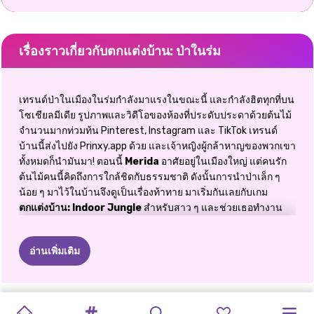
เรื่องราวเกี่ยวกับตกแต่งบ้าน: ป่าในร่ม
เทรนด์ป่าในเมืองในร่มกำลังมาแรงในขณะนี้ และกำลังฮิตทุกที่บน
โซเชียลมีเดีย รูปภาพและวิดีโอของห้องที่ประดับประดาด้วยต้นไม้
จำนวนมากท่วมท้น Pinterest, Instagram และ TikTok เทรนด์
บ้านนี้ส่งไปยัง Prinxy.app ด้วย และเจ้าหญิงผู้กล้าหาญของพวกเขา
ทั้งหมดก็นำมันมา! ตอนนี้
Merida
อาศัยอยู่ในเมืองใหญ่ แต่คนรัก
ต้นไม้คนนี้คิดถึงการใกล้ชิดกับธรรมชาติ ดังนั้นการนำป่าเล็ก ๆ
น้อย ๆ มาไว้ในบ้านจึงดูเป็นเรื่องท้าทาย มาเริ่มกันเลยกับเกม
ตกแต่งบ้าน: Indoor Jungle
สำหรับสาว ๆ และช่วยเธอทำงาน
ออกแบบนี้!
การใช้เวลาทั้งวันท่ามกลางต้นไม้จะมีประโยชน์ต่อสุขภาพ
อ่านเพิ่มเติม
มากมาย นอกจากความจริงที่ว่าพวกมันดูดซับก๊าซ
คาร์บอนไดออกไซด์และปล่อยออกซิเจนที่ทำให้อากาศสดชื่นและ
กำจัดสารพิษที่เป็นอันตราย การศึกษาพบว่าพืชในร่มช่วยเพิ่มสมาธิ
FASHIONISTAS:
BACK
TO
สต
ตกแต่งบ้าน:
คริสต์มาสแช่
เครื่องทำเค้ก
สตรีมมิ่งโฉม
อบเซอร์ไพรส์
เพิ่งแต่งงาน!
แฟชั่นเจ้า
พี่น้องกัน
ตกแต่งบ้าน
และผลผลิต ลดระดับความเครียด และทำให้อารมณ์ของคุณดีขึ้น