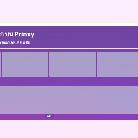
ะรัก บน Prinxy
ารออกเดท
แฟชั่น