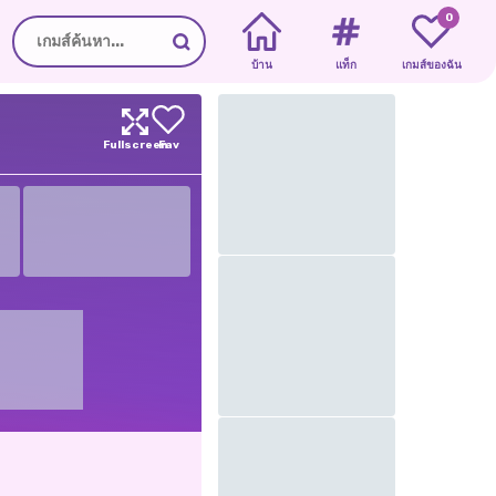
0
บ้าน
แท็ก
เกมส์ของฉัน